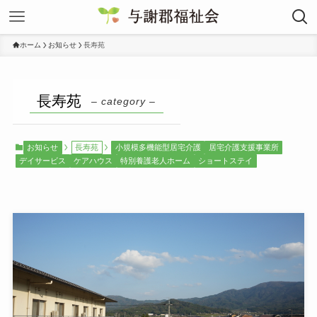
ホーム
お知らせ
長寿苑
長寿苑
– category –
お知らせ
長寿苑
小規模多機能型居宅介護
居宅介護支援事業所
デイサービス
ケアハウス
特別養護老人ホーム
ショートステイ